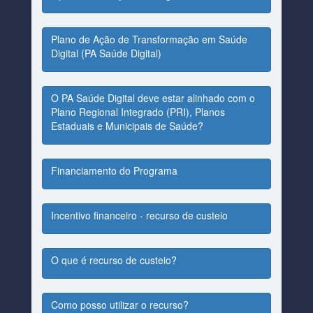
Plano de Ação de Transformação em Saúde 
Digital (PA Saúde Digital)
O PA Saúde Digital deve estar alinhado com o 
Plano Regional Integrado (PRI), Planos 
Estaduais e Municipais de Saúde?
Financiamento do Programa
Incentivo financeiro - recurso de custeio
O que é recurso de custeio?
Como posso utilizar o recurso?