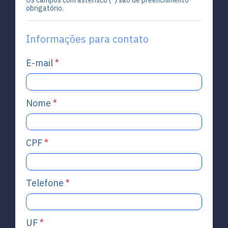
Os campos com asterisco (
*
) são de preenchimento
obrigatório.
Informações para contato
E-mail
*
Nome
*
CPF
*
Telefone
*
UF
*