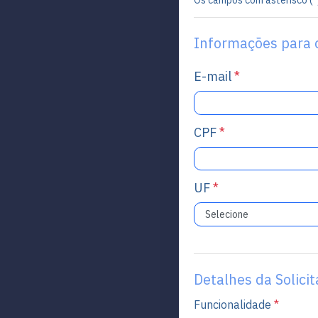
Os campos com asterisco (
*
Informações para 
E-mail
*
CPF
*
UF
*
Detalhes da Solici
Funcionalidade
*