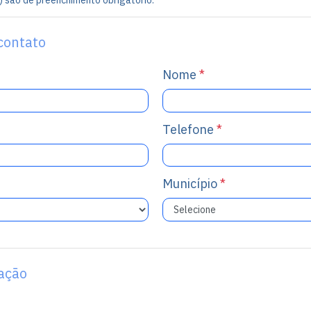
) são de preenchimento obrigatório.
contato
Nome
*
Telefone
*
Município
*
tação